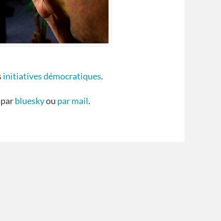
s
initiatives démocratiques
.
 par
bluesky
ou
par mail
.